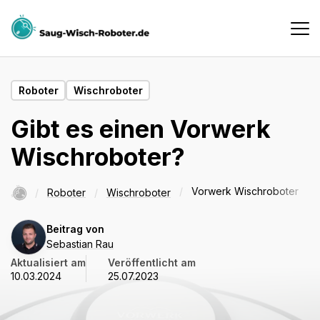
Haushaltsroboter
Roboter
Wischroboter
Gibt es einen Vorwerk
Testberichte
Wischroboter?
Vergleiche
Startseite
Vorwerk Wischroboter
Roboter
Wischroboter
Sebastian
Beitrag von
Suche
Rau
Sebastian Rau
Aktualisiert am
Veröffentlicht am
10.03.2024
25.07.2023