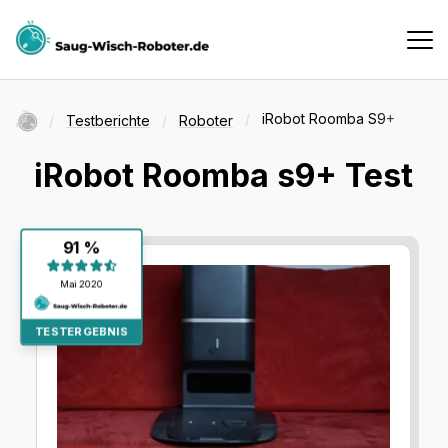
Haushaltsroboter
Startseite
iRobot Roomba S9+
Testberichte
Roboter
iRobot Roomba s9+ Test
Testberichte
Testergebnis:
91 %
Vergleiche
91 %
Mai 2020
Suche
TESTERGEBNIS