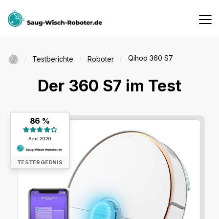
Haushaltsroboter
Startseite
Qihoo 360 S7
Testberichte
Roboter
Der 360 S7 im Test
Testberichte
Testergebnis:
86 %
Vergleiche
86 %
April 2020
Suche
TESTERGEBNIS